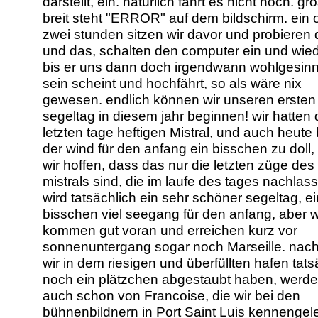
darstellt, ein. natürlich fährt es nicht hoch. g
breit steht "ERROR" auf dem bildschirm. ein 
zwei stunden sitzen wir davor und probieren 
und das, schalten den computer ein und wied
bis er uns dann doch irgendwann wohlgesinn
sein scheint und hochfährt, so als wäre nix
gewesen. endlich können wir unseren ersten
segeltag in diesem jahr beginnen! wir hatten 
letzten tage heftigen Mistral, und auch heute 
der wind für den anfang ein bisschen zu doll,
wir hoffen, dass das nur die letzten züge des
mistrals sind, die im laufe des tages nachlas
wird tatsächlich ein sehr schöner segeltag, ei
bisschen viel seegang für den anfang, aber w
kommen gut voran und erreichen kurz vor
sonnenuntergang sogar noch Marseille. na
wir in dem riesigen und überfüllten hafen tats
noch ein plätzchen abgestaubt haben, werde
auch schon von Francoise, die wir bei den
bühnenbildnern in Port Saint Luis kennengele