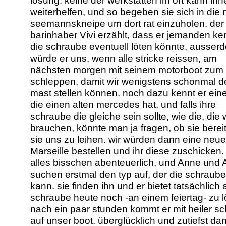
lösung. keine der werkstätten im ort kann ihn
weiterhelfen, und so begeben sie sich in die
seemannskneipe um dort rat einzuholen. der 
barinhaber Vivi erzählt, dass er jemanden ken
die schraube eventuell löten könnte, ausser
würde er uns, wenn alle stricke reissen, am
nächsten morgen mit seinem motorboot zum
schleppen, damit wir wenigstens schonmal d
mast stellen können. noch dazu kennt er eine
die einen alten mercedes hat, und falls ihre
schraube die gleiche sein sollte, wie die, die 
brauchen, könnte man ja fragen, ob sie berei
sie uns zu leihen. wir würden dann eine neu
Marseille bestellen und ihr diese zuschicken. 
alles bisschen abenteuerlich, und Anne und 
suchen erstmal den typ auf, der die schraube
kann. sie finden ihn und er bietet tatsächlich 
schraube heute noch -an einem feiertag- zu l
nach ein paar stunden kommt er mit heiler s
auf unser boot. überglücklich und zutiefst da