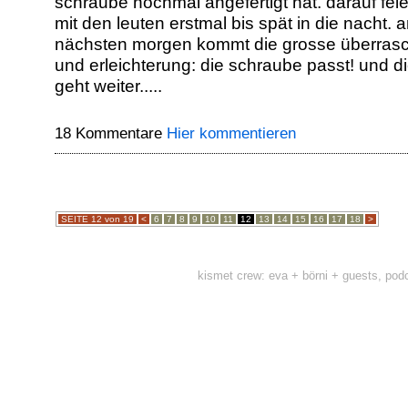
schraube nochmal angefertigt hat. darauf feie
mit den leuten erstmal bis spät in die nacht. 
nächsten morgen kommt die grosse überras
und erleichterung: die schraube passt! und di
geht weiter.....
18 Kommentare
Hier kommentieren
SEITE 12 von 19
<
6
7
8
9
10
11
12
13
14
15
16
17
18
>
kismet crew: eva + börni + guests, pod