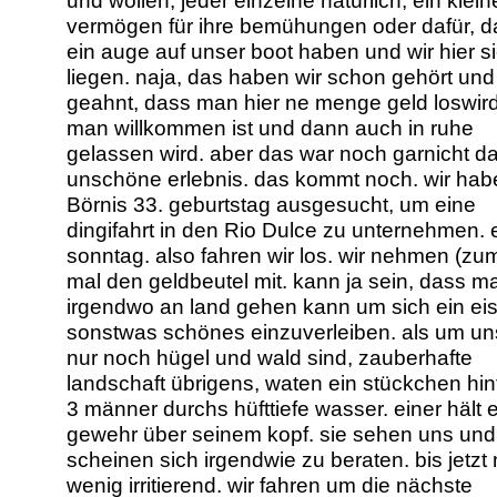
und wollen, jeder einzelne natürlich, ein klein
vermögen für ihre bemühungen oder dafür, d
ein auge auf unser boot haben und wir hier s
liegen. naja, das haben wir schon gehört und
geahnt, dass man hier ne menge geld loswird
man willkommen ist und dann auch in ruhe
gelassen wird. aber das war noch garnicht d
unschöne erlebnis. das kommt noch. wir hab
Börnis 33. geburtstag ausgesucht, um eine
dingifahrt in den Rio Dulce zu unternehmen. 
sonntag. also fahren wir los. wir nehmen (zu
mal den geldbeutel mit. kann ja sein, dass m
irgendwo an land gehen kann um sich ein eis
sonstwas schönes einzuverleiben. als um un
nur noch hügel und wald sind, zauberhafte
landschaft übrigens, waten ein stückchen hin
3 männer durchs hüfttiefe wasser. einer hält 
gewehr über seinem kopf. sie sehen uns und
scheinen sich irgendwie zu beraten. bis jetzt
wenig irritierend. wir fahren um die nächste