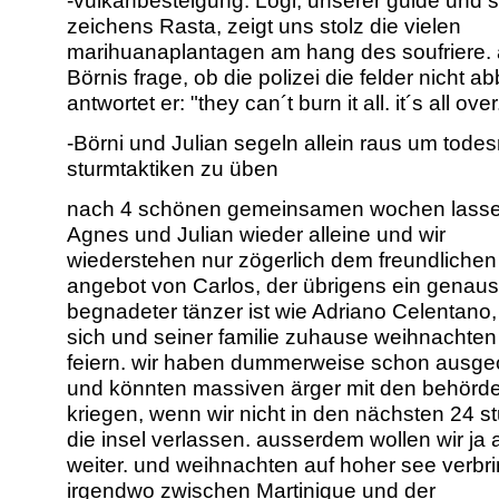
-vulkanbesteigung. Logi, unserer guide und 
zeichens Rasta, zeigt uns stolz die vielen
marihuanaplantagen am hang des soufriere. 
Börnis frage, ob die polizei die felder nicht ab
antwortet er: "they can´t burn it all. it´s all over.
-Börni und Julian segeln allein raus um tode
sturmtaktiken zu üben
nach 4 schönen gemeinsamen wochen lass
Agnes und Julian wieder alleine und wir
wiederstehen nur zögerlich dem freundlichen
angebot von Carlos, der übrigens ein genau
begnadeter tänzer ist wie Adriano Celentano,
sich und seiner familie zuhause weihnachten
feiern. wir haben dummerweise schon ausge
und könnten massiven ärger mit den behörd
kriegen, wenn wir nicht in den nächsten 24 
die insel verlassen. ausserdem wollen wir ja
weiter. und weihnachten auf hoher see verbr
irgendwo zwischen Martinique und der