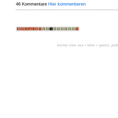
46 Kommentare
Hier kommentieren
SEITE 3 von 19
<
1
2
3
4
5
6
7
8
9
>
kismet crew: eva + börni + guests, pod