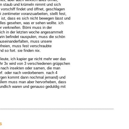
on staub und krümeln nimmt und sich
vorschiff findet und öffnet, geschlagen
i zentimeter voranzuarbeiten, stellt fest,
t ist, dass es sich nicht bewegen lässt und
 alles gesehen, was er sehen wollte. ich
 verkneifen. Börni muss in der
 sich in der letzten woche angesammelt
arin befindet rauspulen, muss die schön
useinanderfalten, muss unsere
freien, muss fest verschraubte
d so fort. sie finden nix.
ute, ich kapier gar nicht mehr wer das
fähr 3x wird von 3 verschiedenen grüppchen
t, nach insekten oder samen, die man
arf. oder nach verdorbenem. nach 4
morgen kommt dann nochmal jemand) und
in allem muss man aber hervorheben, dass
undlich waren und genauso geduldig mit
s