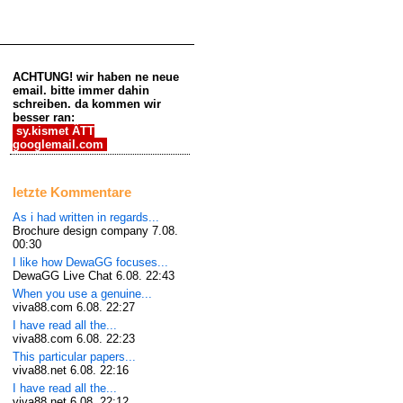
ACHTUNG! wir haben ne neue
email. bitte immer dahin
schreiben. da kommen wir
besser ran:
sy.kismet ÄTT
googlemail.com
letzte Kommentare
As i had written in regards...
Brochure design company
7.08.
00:30
I like how DewaGG focuses...
DewaGG Live Chat
6.08. 22:43
When you use a genuine...
viva88.com
6.08. 22:27
I have read all the...
viva88.com
6.08. 22:23
This particular papers...
viva88.net
6.08. 22:16
I have read all the...
viva88.net
6.08. 22:12